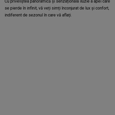
Cu priveliștea panoramică și senzaționala iluzie a apei care
se pierde în infinit, vă veți simți înconjurat de lux și confort,
indiferent de sezonul în care vă aflați.