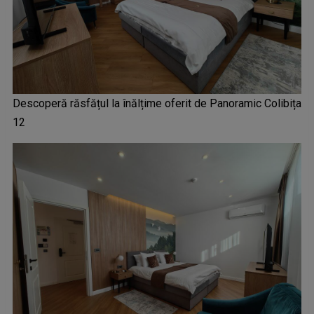
Descoperă răsfățul la înălțime oferit de Panoramic Colibița
12