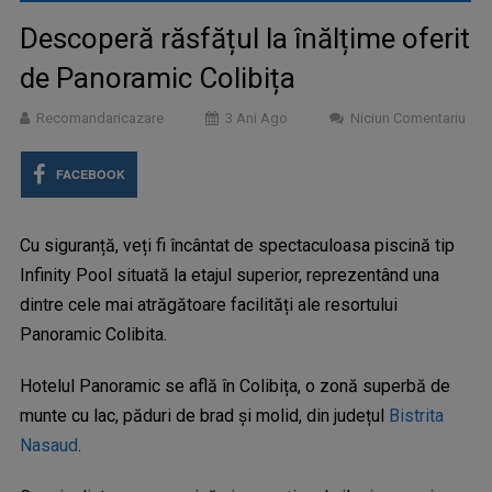
Descoperă răsfățul la înălțime oferit
de Panoramic Colibița
Recomandaricazare
3 Ani Ago
Niciun Comentariu
FACEBOOK
Cu siguranță, veți fi încântat de spectaculoasa piscină tip
Infinity Pool situată la etajul superior, reprezentând una
dintre cele mai atrăgătoare facilități ale resortului
Panoramic Colibita.
Hotelul Panoramic se află în Colibița, o zonă superbă de
munte cu lac, păduri de brad și molid, din județul
Bistrita
Nasaud
.