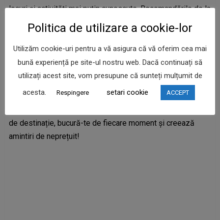
locuri și activități mai puțin cunoscute. Recomandările de la
cei care cunosc zona pot fi foarte valoroase pentru o
Politica de utilizare a cookie-lor
vacanță reușită.
Utilizăm cookie-uri pentru a vă asigura că vă oferim cea mai
Concluzie
bună experiență pe site-ul nostru web. Dacă continuați să
utilizați acest site, vom presupune că sunteți mulțumit de
O vacanță reușită începe cu o planificare atentă și o
acesta.
setari cookie
Respingere
ACCEPT
atitudine pozitivă. Ține cont de aceste sfaturi și
transformă-ți sejurul într-o experiență de neuitat. Indiferent
de destinație, bucură-te de fiecare moment și creează
amintiri de neprețuit!