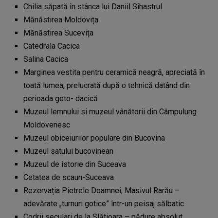
Chilia săpată în stânca lui Daniil Sihastrul
Mănăstirea Moldovița
Mănăstirea Sucevița
Catedrala Cacica
Salina Cacica
Marginea vestita pentru ceramică neagră, apreciată în
toată lumea, prelucrată după o tehnică datând din
perioada geto- dacică
Muzeul lemnului si muzeul vânătorii din Câmpulung
Moldovenesc
Muzeul obiceiurilor populare din Bucovina
Muzeul satului bucovinean
Muzeul de istorie din Suceava
Cetatea de scaun-Suceava
Rezervația Pietrele Doamnei, Masivul Rarău –
adevărate „turnuri gotice” într-un peisaj sălbatic
Codrii seculari de la Slătioara – pădure absolut