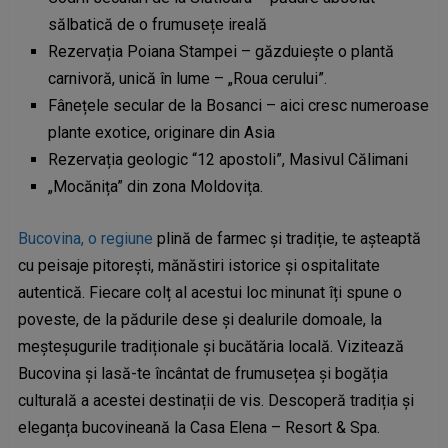
sălbatică de o frumusețe ireală
Rezervația Poiana Stampei – găzduiește o plantă
carnivoră, unică în lume – „Roua cerului”.
Fânețele secular de la Bosanci – aici cresc numeroase
plante exotice, originare din Asia
Rezervația geologic “12 apostoli”, Masivul Călimani
„Mocănița” din zona Moldovița.
Bucovina, o regiune
plină de farmec și tradiție, te așteaptă
cu peisaje pitorești, mănăstiri istorice și ospitalitate
autentică. Fiecare colț al acestui loc minunat îți spune o
poveste, de la pădurile dese și dealurile domoale, la
meșteșugurile tradiționale și bucătăria locală. Vizitează
Bucovina și lasă-te încântat de frumusețea și bogăția
culturală a acestei destinații de vis. Descoperă tradiția și
eleganța bucovineană la Casa Elena – Resort & Spa.