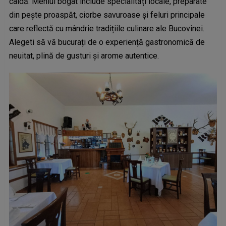
caldă. Meniul bogat include specialități locale, preparate
din pește proaspăt, ciorbe savuroase și feluri principale
care reflectă cu mândrie tradițiile culinare ale Bucovinei.
Alegeti să vă bucurați de o experiență gastronomică de
neuitat, plină de gusturi și arome autentice.