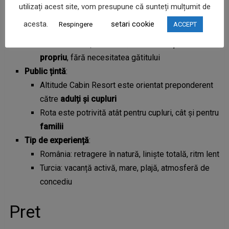
Facilități de gătit
:
utilizați acest site, vom presupune că sunteți mulțumit de
România: cabanele sunt dotate cu
bucătărie
acesta.
setari cookie
Respingere
ACCEPT
complet utilată
Turcia: accent pe servicii,
restaurant și bar
propriu
, fără necesitatea gătitului
Public țintă
:
Altitude Cabin Resort este orientat preponderent
către
adulți și cupluri
Rota este potrivită atât pentru cupluri, cât și pentru
familii
Tip de experiență
:
România: retragere în natură, liniște totală, ritm lent
Turcia: vacanță activă, mare, plajă, atmosferă de
concediu
Pret