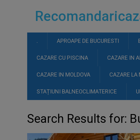
Recomandaricaz
.
APROAPE DE BUCURESTI
CAZARE CU PISCINA
CAZARE IN 
CAZARE IN MOLDOVA
CAZARE LA
STAȚIUNI BALNEOCLIMATERICE
U
Search Results for:
Bu