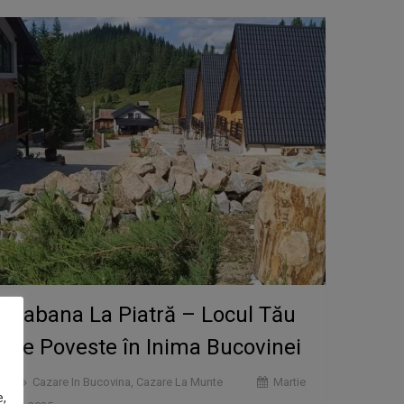
Cabana La Piatră – Locul Tău
de Poveste în Inima Bucovinei
Cazare In Bucovina
,
Cazare La Munte
Martie
e,