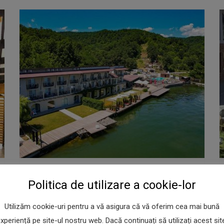
În România există locuri unde
Politica de utilizare a cookie-lor
te simți ca în altă țară
Utilizăm cookie-uri pentru a vă asigura că vă oferim cea mai bună
Ultimul Articol
Martie 31, 2026
xperiență pe site-ul nostru web. Dacă continuați să utilizați acest sit