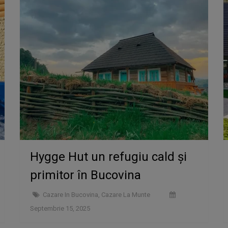
Hygge Hut un refugiu cald și
primitor în Bucovina
Cazare In Bucovina
,
Cazare La Munte
Septembrie 15, 2025