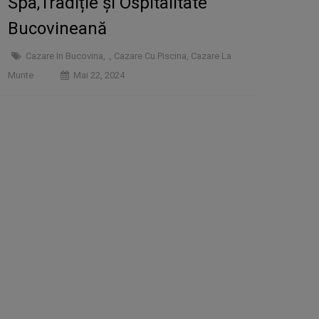
Spa,Tradiție și Ospitalitate
Bucovineană
Cazare In Bucovina
,
.
,
Cazare Cu Piscina
,
Cazare La
Munte
Mai 22, 2024