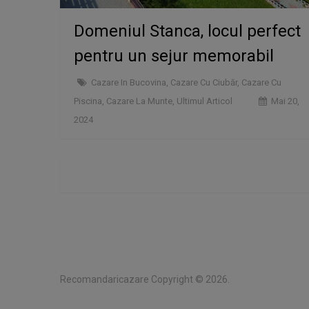
Domeniul Stanca, locul perfect
pentru un sejur memorabil
Cazare In Bucovina
,
Cazare Cu Ciubăr
,
Cazare Cu
Piscina
,
Cazare La Munte
,
Ultimul Articol
Mai 20,
2024
Recomandaricazare
Copyright © 2026.