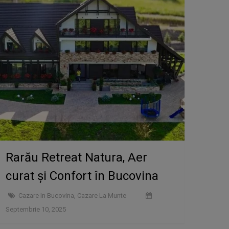
Rarău Retreat Natura, Aer
curat și Confort în Bucovina
Cazare In Bucovina
,
Cazare La Munte
Septembrie 10, 2025