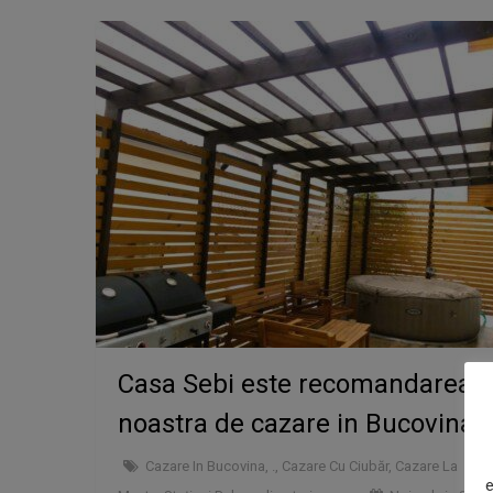
Casa Sebi este recomandarea
noastra de cazare in Bucovina
Cazare In Bucovina
,
.
,
Cazare Cu Ciubăr
,
Cazare La
e