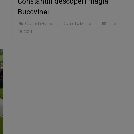
Constantin descoperi magia
Bucovinei
Cazare In Bucovina
,
.
,
Cazare La Munte
Iunie
18, 2024