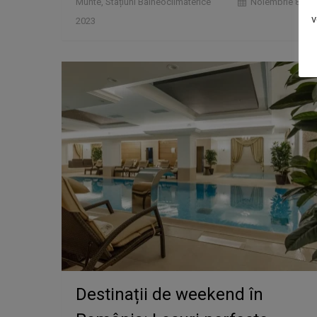
Munte
,
Stațiuni Balneoclimaterice
Noiembrie 8,
v
2023
Destinații de weekend în