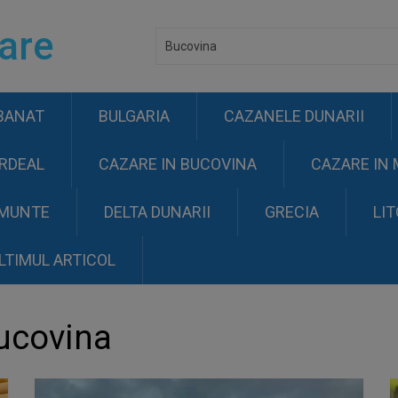
are
BANAT
BULGARIA
CAZANELE DUNARII
ARDEAL
CAZARE IN BUCOVINA
CAZARE IN
 MUNTE
DELTA DUNARII
GRECIA
LI
LTIMUL ARTICOL
covina