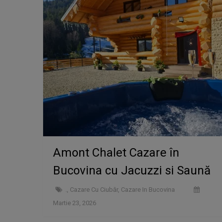
Amont Chalet Cazare în
Bucovina cu Jacuzzi si Saună
.
,
Cazare Cu Ciubăr
,
Cazare In Bucovina
Martie 23, 2026